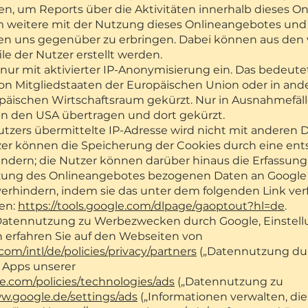
en, um Reports über die Aktivitäten innerhalb dieses O
weitere mit der Nutzung dieses Onlineangebotes und
n uns gegenüber zu erbringen. Dabei können aus den 
 der Nutzer erstellt werden.
 nur mit aktivierter IP-Anonymisierung ein. Das bedeutet
on Mitgliedstaaten der Europäischen Union oder in and
schen Wirtschaftsraum gekürzt. Nur in Ausnahmefällen
in den USA übertragen und dort gekürzt.
tzers übermittelte IP-Adresse wird nicht mit anderen 
r können die Speicherung der Cookies durch eine ent
indern; die Nutzer können darüber hinaus die Erfassung
zung des Onlineangebotes bezogenen Daten an Google 
verhindern, indem sie das unter dem folgenden Link ve
ren:
https://tools.google.com/dlpage/gaoptout?hl=de
.
 Datennutzung zu Werbezwecken durch Google, Einstell
erfahren Sie auf den Webseiten von
om/intl/de/policies/privacy/partners
(„Datennutzung dur
 Apps unserer
e.com/policies/technologies/ads
(„Datennutzung zu
ww.google.de/settings/ads
(„Informationen verwalten, di