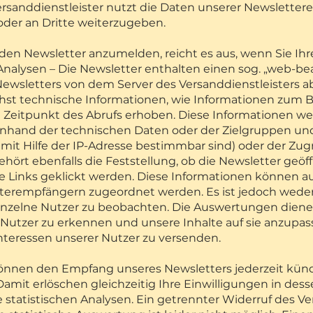
anddienstleister nutzt die Daten unserer Newsletter
oder an Dritte weiterzugeben.
den Newsletter anzumelden, reicht es aus, wenn Sie Ihr
nalysen – Die Newsletter enthalten einen sog. „web-beac
 Newsletters von dem Server des Versanddienstleisters
hst technische Informationen, wie Informationen zum 
d Zeitpunkt des Abrufs erhoben. Diese Informationen w
anhand der technischen Daten oder der Zielgruppen und
mit Hilfe der IP-Adresse bestimmbar sind) oder der Zugr
hört ebenfalls die Feststellung, ob die Newsletter geöf
 Links geklickt werden. Diese Informationen können 
terempfängern zugeordnet werden. Es ist jedoch weder
einzelne Nutzer zu beobachten. Die Auswertungen dienen
utzer zu erkennen und unsere Inhalte auf sie anzupas
nteressen unserer Nutzer zu versenden.
önnen den Empfang unseres Newsletters jederzeit kündi
Damit erlöschen gleichzeitig Ihre Einwilligungen in de
e statistischen Analysen. Ein getrennter Widerruf des 