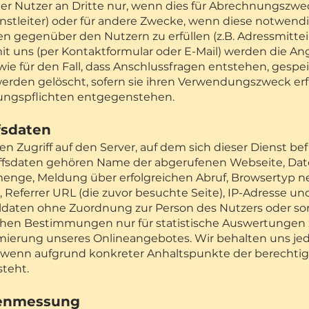
er Nutzer an Dritte nur, wenn dies für Abrechnungszwec
nstleiter) oder für andere Zwecke, wenn diese notwend
en gegenüber den Nutzern zu erfüllen (z.B. Adressmittei
t uns (per Kontaktformular oder E-Mail) werden die A
ie für den Fall, dass Anschlussfragen entstehen, gespei
den gelöscht, sofern sie ihren Verwendungszweck erf
ngspflichten entgegenstehen.
fsdaten
n Zugriff auf den Server, auf dem sich dieser Dienst be
griffsdaten gehören Name der abgerufenen Webseite, Dat
enge, Meldung über erfolgreichen Abruf, Browsertyp ne
 Referrer URL (die zuvor besuchte Seite), IP-Adresse un
daten ohne Zuordnung zur Person des Nutzers oder sons
chen Bestimmungen nur für statistische Auswertungen 
mierung unseres Onlineangebotes. Wir behalten uns jed
, wenn aufgrund konkreter Anhaltspunkte der berechtig
teht.
tenmessung