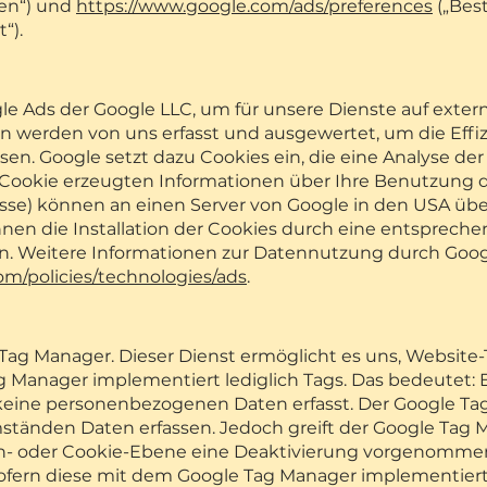
en“) und
https://www.google.com/ads/preferences
(„Bes
“).
le Ads der Google LLC, um für unsere Dienste auf exter
erden von uns erfasst und ausgewertet, um die Effiz
 Google setzt dazu Cookies ein, die eine Analyse de
 Cookie erzeugten Informationen über Ihre Benutzung 
dresse) können an einen Server von Google in den USA üb
nen die Installation der Cookies durch eine entspreche
n. Weitere Informationen zur Datennutzung durch Goog
om/policies/technologies/ads
.
ag Manager. Dieser Dienst ermöglicht es uns, Website-
g Manager implementiert lediglich Tags. Das bedeutet:
eine personenbezogenen Daten erfasst. Der Google Tag
tänden Daten erfassen. Jedoch greift der Google Tag M
- oder Cookie-Ebene eine Deaktivierung vorgenommen, so
sofern diese mit dem Google Tag Manager implementier