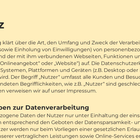
z
klärt über die Art, den Umfang und Zweck der Verarbei
sowie Einholung von Einwilligungen) von personenbez
nd der mit ihm verbundenen Webseiten, Funktionen un
Onlineangebot“ oder „Website“) auf. Die Datenschutzer
Systemen, Plattformen und Geräten (z.B. Desktop oder 
ird. Der Begriff „Nutzer“ umfasst alle Kunden und Besu
endete
n Begrifflichkeiten, wie z.B. „Nutzer“ sind geschl
en verweisen wir auf unser Impressum.
ben zur Datenverarbeitung
zogene Daten der Nutzer nur unter Einhaltung der ein
entsprechend den Geboten der Datensparsamkeit- u
tzer werden nur beim Vorliegen einer gesetzlichen Erla
erer vertraglichen Leistungen sowie Online-Services erf