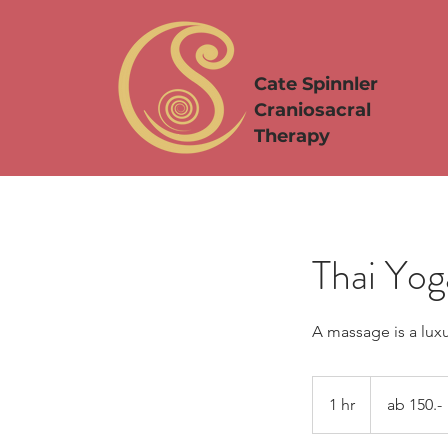
Cate Spinnler
Craniosacral
Therapy
Thai Yog
A massage is a luxu
ab
150.-
1 hr
1
ab 150.-
h