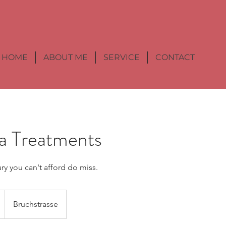
HOME
ABOUT ME
SERVICE
CONTACT
a Treatments
ry you can't afford do miss.
Bruchstrasse